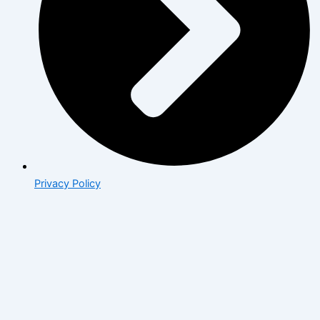
Privacy Policy