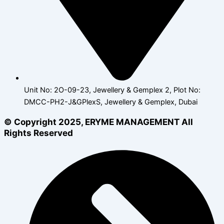
Unit No: 2O-09-23, Jewellery & Gemplex 2, Plot No:
DMCC-PH2-J&GPlexS, Jewellery & Gemplex, Dubai
© Copyright 2025, ERYME MANAGEMENT All
Rights Reserved