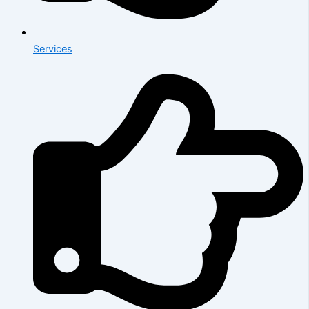
Services