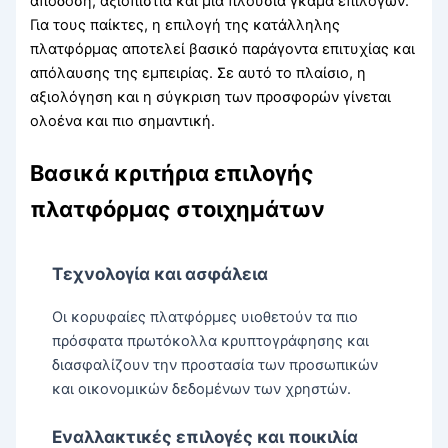
απόδοση, αξιοπιστία και μια πλούσια γκάμα επιλογών.
Για τους παίκτες, η επιλογή της κατάλληλης
πλατφόρμας αποτελεί βασικό παράγοντα επιτυχίας και
απόλαυσης της εμπειρίας. Σε αυτό το πλαίσιο, η
αξιολόγηση και η σύγκριση των προσφορών γίνεται
ολοένα και πιο σημαντική.
Βασικά κριτήρια επιλογής
πλατφόρμας στοιχημάτων
Τεχνολογία και ασφάλεια
Οι κορυφαίες πλατφόρμες υιοθετούν τα πιο
πρόσφατα πρωτόκολλα κρυπτογράφησης και
διασφαλίζουν την προστασία των προσωπικών
και οικονομικών δεδομένων των χρηστών.
Εναλλακτικές επιλογές και ποικιλία