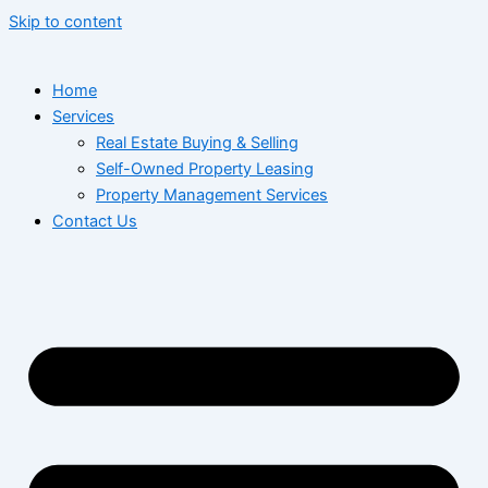
Skip to content
Home
Services
Real Estate Buying & Selling
Self-Owned Property Leasing
Property Management Services
Contact Us