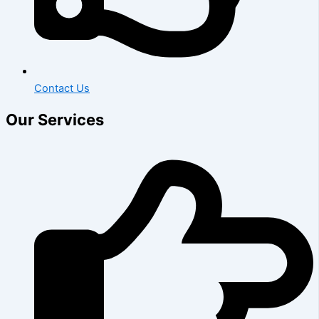
Contact Us
Our Services