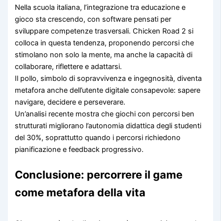
Nella scuola italiana, l’integrazione tra educazione e
gioco sta crescendo, con software pensati per
sviluppare competenze trasversali. Chicken Road 2 si
colloca in questa tendenza, proponendo percorsi che
stimolano non solo la mente, ma anche la capacità di
collaborare, riflettere e adattarsi.
Il pollo, simbolo di sopravvivenza e ingegnosità, diventa
metafora anche dell’utente digitale consapevole: sapere
navigare, decidere e perseverare.
Un’analisi recente mostra che giochi con percorsi ben
strutturati migliorano l’autonomia didattica degli studenti
del 30%, soprattutto quando i percorsi richiedono
pianificazione e feedback progressivo.
Conclusione: percorrere il game
come metafora della vita