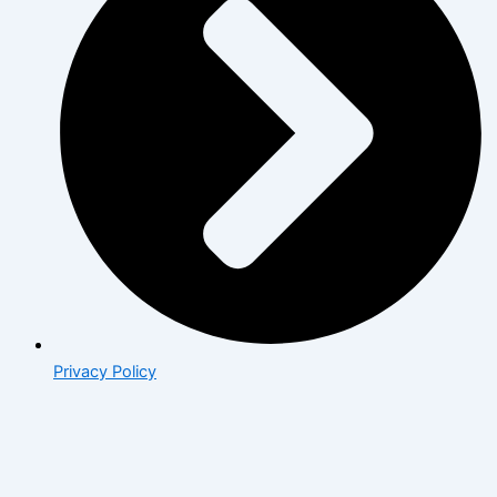
Privacy Policy