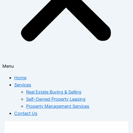
Menu
Home
Services
Real Estate Buying & Selling
Self-Owned Property Leasing
Property Management Services
Contact Us