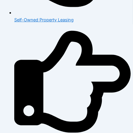
Self-Owned Property Leasing