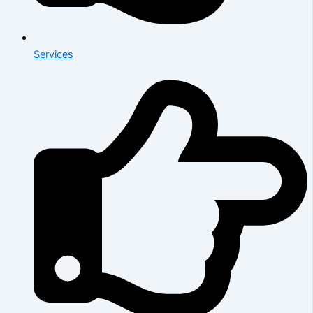
Services