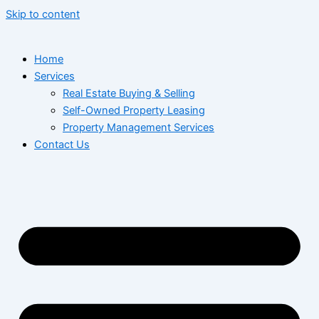
Skip to content
Home
Services
Real Estate Buying & Selling
Self-Owned Property Leasing
Property Management Services
Contact Us