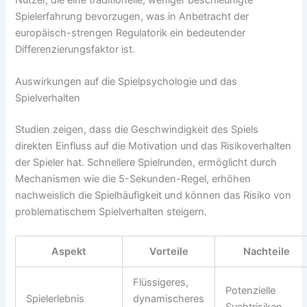
Spielerfahrung bevorzugen, was in Anbetracht der
europäisch-strengen Regulatorik ein bedeutender
Differenzierungsfaktor ist.
Auswirkungen auf die Spielpsychologie und das
Spielverhalten
Studien zeigen, dass die Geschwindigkeit des Spiels
direkten Einfluss auf die Motivation und das Risikoverhalten
der Spieler hat. Schnellere Spielrunden, ermöglicht durch
Mechanismen wie die 5-Sekunden-Regel, erhöhen
nachweislich die Spielhäufigkeit und können das Risiko von
problematischem Spielverhalten steigern.
Aspekt
Vorteile
Nachteile
Flüssigeres,
Potenzielle
Spielerlebnis
dynamischeres