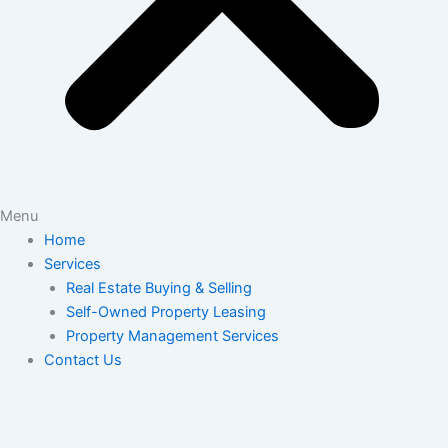
Menu
Home
Services
Real Estate Buying & Selling
Self-Owned Property Leasing
Property Management Services
Contact Us