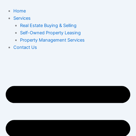
Skip
to
Home
content
Services
Real Estate Buying & Selling
Self-Owned Property Leasing
Property Management Services
Contact Us