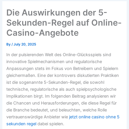
Die Auswirkungen der 5-
Sekunden-Regel auf Online-
Casino-Angebote
By
/
July 20, 2025
In der pulsierenden Welt des Online-Glücksspiels sind
innovative Spielmechanismen und regulatorische
Anpassungen stets im Fokus von Betreibern und Spielern
gleichermaßen. Eine der kontrovers diskutierten Praktiken
ist die sogenannte
5-Sekunden-Regel
, die sowohl
technische, regulatorische als auch spielpsychologische
Implikationen birgt. Im folgenden Beitrag analysieren wir
die Chancen und Herausforderungen, die diese Regel für
die Branche bedeutet, und beleuchten, welche Rolle
vertrauenswürdige Anbieter wie
jetzt online casino ohne 5
sekunden regel
dabei spielen.