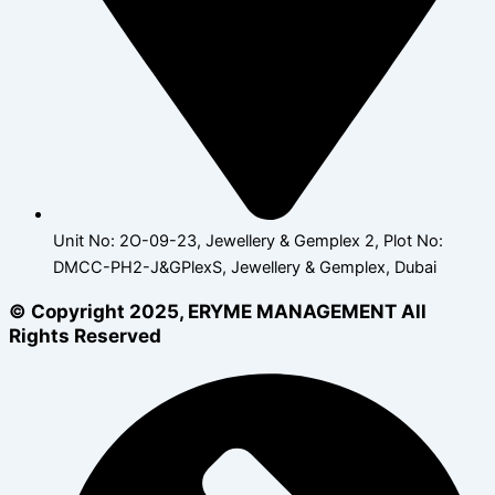
Unit No: 2O-09-23, Jewellery & Gemplex 2, Plot No:
DMCC-PH2-J&GPlexS, Jewellery & Gemplex, Dubai
© Copyright 2025, ERYME MANAGEMENT All
Rights Reserved