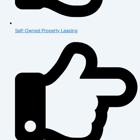
Self-Owned Property Leasing