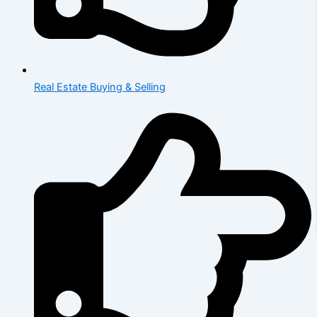
Real Estate Buying & Selling