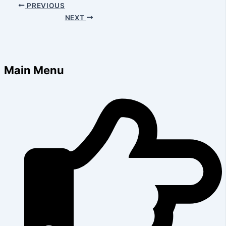
PREVIOUS
NEXT
Main Menu