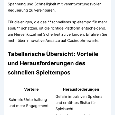
Spannung und Schnelligkeit mit verantwortungsvoller
Regulierung zu vereinbaren.
Für diejenigen, die das **schnelleres spieltempo für mehr
spaß** schätzen, ist die richtige Plattform entscheidend,
um Nervenkitzel mit Sicherheit zu verbinden. Erfahren Sie
mehr über innovative Ansätze auf Casinoohnewarte.
Tabellarische Übersicht: Vorteile
und Herausforderungen des
schnellen Spieltempos
Vorteile
Herausforderungen
Gefahr impulsiven Spielens
Schnelle Unterhaltung
und erhöhtes Risiko für
und mehr Engagement
Spielsucht