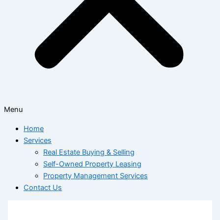
Menu
Home
Services
Real Estate Buying & Selling
Self-Owned Property Leasing
Property Management Services
Contact Us