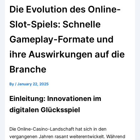
Die Evolution des Online-
Slot-Spiels: Schnelle
Gameplay-Formate und
ihre Auswirkungen auf die
Branche
By
/
January 22, 2025
Einleitung: Innovationen im
digitalen Glücksspiel
Die Online-Casino-Landschaft hat sich in den
vergangenen Jahren rasant weiterentwickelt. Während