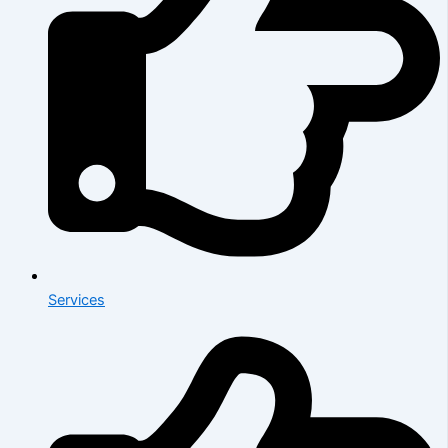
Services