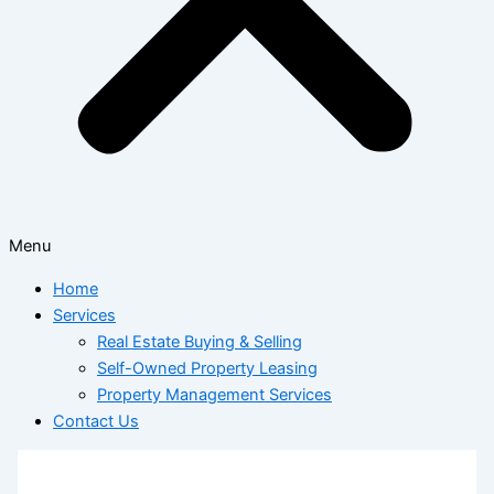
Menu
Home
Services
Real Estate Buying & Selling
Self-Owned Property Leasing
Property Management Services
Contact Us