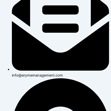
info@erymemanagement.com