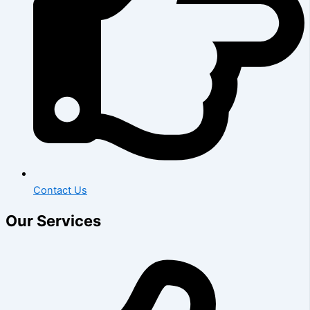
Contact Us
Our Services