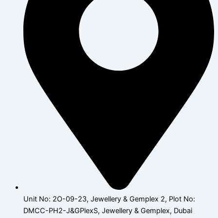
Unit No: 2O-09-23, Jewellery & Gemplex 2, Plot No:
DMCC-PH2-J&GPlexS, Jewellery & Gemplex, Dubai