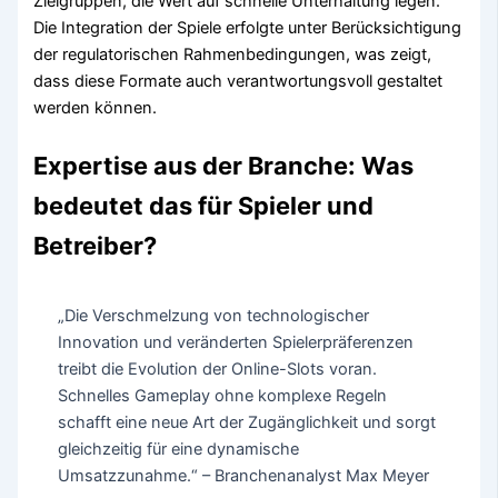
Zielgruppen, die Wert auf schnelle Unterhaltung legen.
Die Integration der Spiele erfolgte unter Berücksichtigung
der regulatorischen Rahmenbedingungen, was zeigt,
dass diese Formate auch verantwortungsvoll gestaltet
werden können.
Expertise aus der Branche: Was
bedeutet das für Spieler und
Betreiber?
„Die Verschmelzung von technologischer
Innovation und veränderten Spielerpräferenzen
treibt die Evolution der Online-Slots voran.
Schnelles Gameplay ohne komplexe Regeln
schafft eine neue Art der Zugänglichkeit und sorgt
gleichzeitig für eine dynamische
Umsatzzunahme.“ – Branchenanalyst Max Meyer