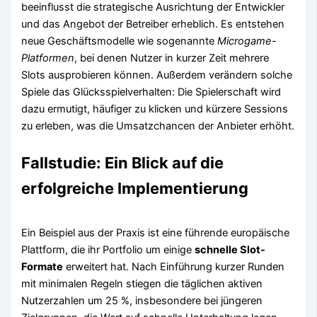
beeinflusst die strategische Ausrichtung der Entwickler
und das Angebot der Betreiber erheblich. Es entstehen
neue Geschäftsmodelle wie sogenannte
Microgame-
Platformen
, bei denen Nutzer in kurzer Zeit mehrere
Slots ausprobieren können. Außerdem verändern solche
Spiele das Glücksspielverhalten: Die Spielerschaft wird
dazu ermutigt, häufiger zu klicken und kürzere Sessions
zu erleben, was die Umsatzchancen der Anbieter erhöht.
Fallstudie: Ein Blick auf die
erfolgreiche Implementierung
Ein Beispiel aus der Praxis ist eine führende europäische
Plattform, die ihr Portfolio um einige
schnelle Slot-
Formate
erweitert hat. Nach Einführung kurzer Runden
mit minimalen Regeln stiegen die täglichen aktiven
Nutzerzahlen um 25 %, insbesondere bei jüngeren