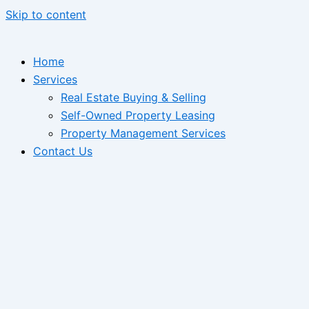
Skip to content
Home
Services
Real Estate Buying & Selling
Self-Owned Property Leasing
Property Management Services
Contact Us