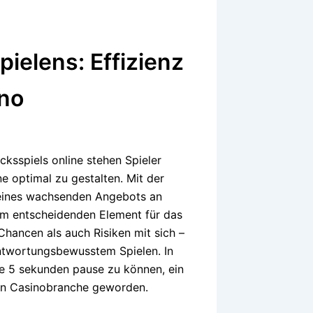
pielens: Effizienz
no
cksspiels online stehen Spieler
e optimal zu gestalten. Mit der
 eines wachsenden Angebots an
nem entscheidenden Element für das
Chancen als auch Risiken mit sich –
antwortungsbewusstem Spielen. In
ne 5 sekunden pause
zu können, ein
len Casinobranche geworden.