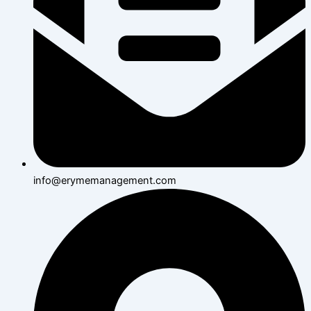
info@erymemanagement.com