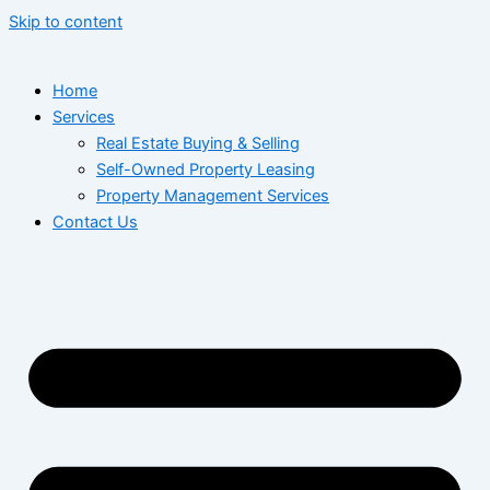
Skip to content
Home
Services
Real Estate Buying & Selling
Self-Owned Property Leasing
Property Management Services
Contact Us