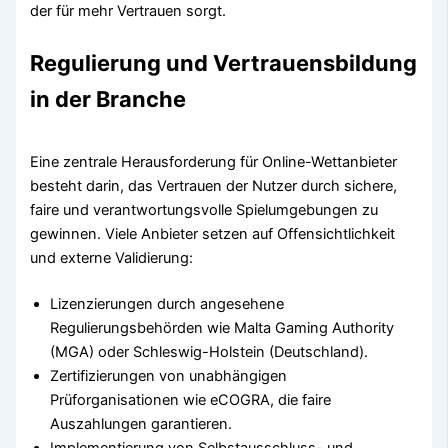
der für mehr Vertrauen sorgt.
Regulierung und Vertrauensbildung
in der Branche
Eine zentrale Herausforderung für Online-Wettanbieter
besteht darin, das Vertrauen der Nutzer durch sichere,
faire und verantwortungsvolle Spielumgebungen zu
gewinnen. Viele Anbieter setzen auf Offensichtlichkeit
und externe Validierung:
Lizenzierungen durch angesehene
Regulierungsbehörden wie Malta Gaming Authority
(MGA) oder Schleswig-Holstein (Deutschland).
Zertifizierungen von unabhängigen
Prüforganisationen wie eCOGRA, die faire
Auszahlungen garantieren.