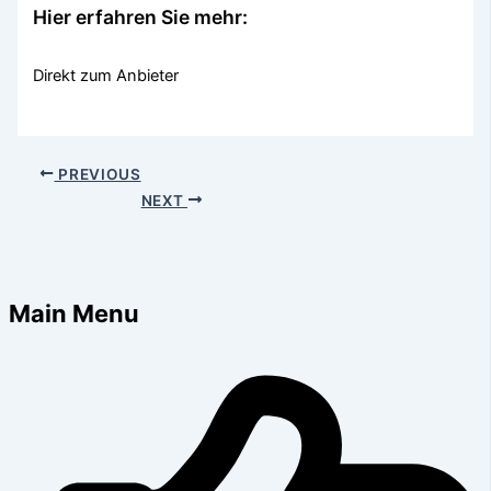
Hier erfahren Sie mehr:
Direkt zum Anbieter
PREVIOUS
NEXT
Main Menu