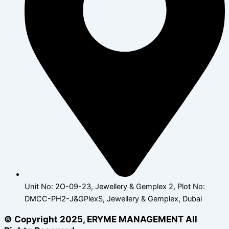
Unit No: 2O-09-23, Jewellery & Gemplex 2, Plot No:
DMCC-PH2-J&GPlexS, Jewellery & Gemplex, Dubai
© Copyright 2025, ERYME MANAGEMENT All