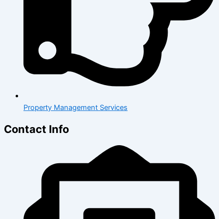
Property Management Services
Contact Info