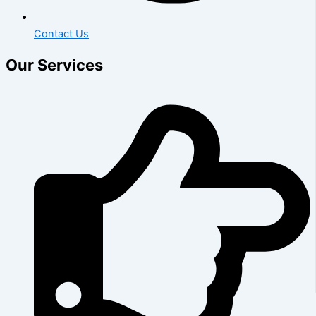
Contact Us
Our Services