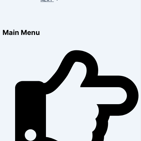
Main Menu