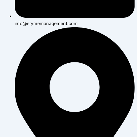
info@erymemanagement.com