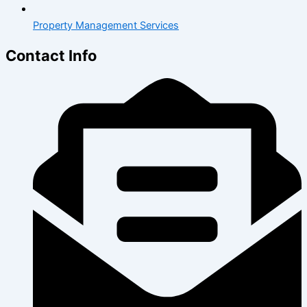
Property Management Services
Contact Info