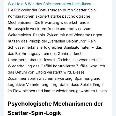
Wie Hold & Win das Spielerverhalten beeinflusst
Die Rückkehr der Bonusrunden durch Scatter-Spin-
Kombinationen aktiviert starke psychologische
Mechanismen: Die Erwartung wiederkehrender
Bonusspiele weckt Vorfreude und motiviert zum
Weiterspielen. Respin-Zyklen mit drei Wiederholungen
nutzen das Prinzip der „variablen Belohnung“ – ein
Schlüsselmerkmal erfolgreicher Spielautomaten –, das
das Belohnungssystem des Gehirns durch
Unvorhersehbarkeit fesselt. Gleichzeitig verankert die
Wiederholung das Gefühl kontrollierter Zufälle, wodurch
das Gefühl von Erfolg verstärkt wird. Dieses
Zusammenspiel zwischen Erwartung, Spannung und
kognitiver Verankerung sorgt dafür, dass Spieler länger
im Flow bleiben und immer wieder neu gewonnen fühlen.
Psychologische Mechanismen der
Scatter-Spin-Logik