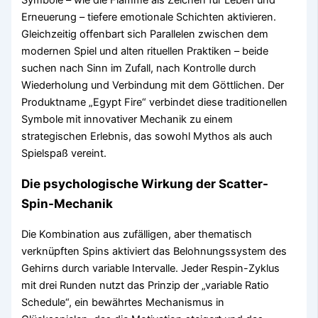
Symbole – wie die Flamme als Zeichen für Leben und
Erneuerung – tiefere emotionale Schichten aktivieren.
Gleichzeitig offenbart sich Parallelen zwischen dem
modernen Spiel und alten rituellen Praktiken – beide
suchen nach Sinn im Zufall, nach Kontrolle durch
Wiederholung und Verbindung mit dem Göttlichen. Der
Produktname „Egypt Fire“ verbindet diese traditionellen
Symbole mit innovativer Mechanik zu einem
strategischen Erlebnis, das sowohl Mythos als auch
Spielspaß vereint.
Die psychologische Wirkung der Scatter-
Spin-Mechanik
Die Kombination aus zufälligen, aber thematisch
verknüpften Spins aktiviert das Belohnungssystem des
Gehirns durch variable Intervalle. Jeder Respin-Zyklus
mit drei Runden nutzt das Prinzip der „variable Ratio
Schedule“, ein bewährtes Mechanismus in