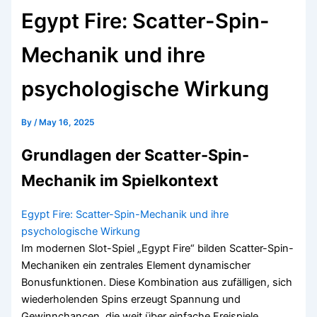
Egypt Fire: Scatter-Spin-
Mechanik und ihre
psychologische Wirkung
By
/
May 16, 2025
Grundlagen der Scatter-Spin-
Mechanik im Spielkontext
Egypt Fire: Scatter-Spin-Mechanik und ihre
psychologische Wirkung
Im modernen Slot-Spiel „Egypt Fire“ bilden Scatter-Spin-
Mechaniken ein zentrales Element dynamischer
Bonusfunktionen. Diese Kombination aus zufälligen, sich
wiederholenden Spins erzeugt Spannung und
Gewinnchancen, die weit über einfache Freispiele