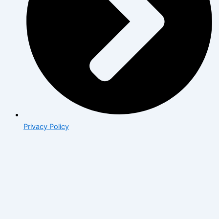
Privacy Policy