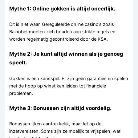
Mythe 1: Online gokken is altijd oneerlijk.
Dit is niet waar. Gereguleerde online casino’s zoals
Baloobet moeten zich houden aan strikte regels en
worden regelmatig gecontroleerd door de KSA.
Mythe 2: Je kunt altijd winnen als je genoeg
speelt.
Gokken is een kansspel. Er zijn geen garanties en spelen
met de hoop op winst kan leiden tot financiële
problemen.
Mythe 3: Bonussen zijn altijd voordelig.
Bonussen lijken aantrekkelijk, maar let op de
inzetvereisten. Soms zijn ze moeilijk te vrijspelen, wat