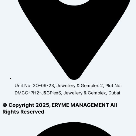
Unit No: 2O-09-23, Jewellery & Gemplex 2, Plot No:
DMCC-PH2-J&GPlexS, Jewellery & Gemplex, Dubai
© Copyright 2025, ERYME MANAGEMENT All
Rights Reserved