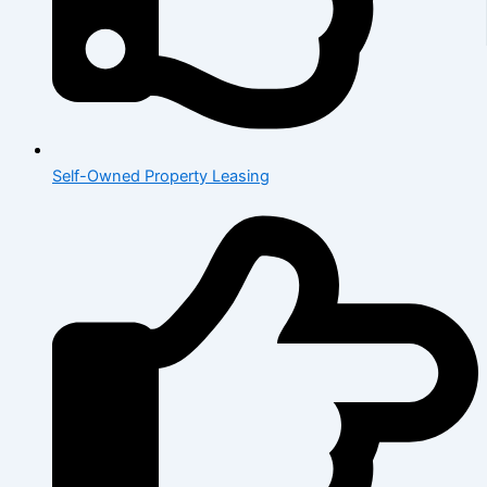
Self-Owned Property Leasing