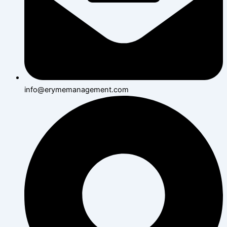
info@erymemanagement.com