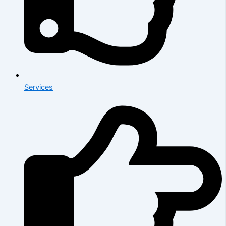
Services