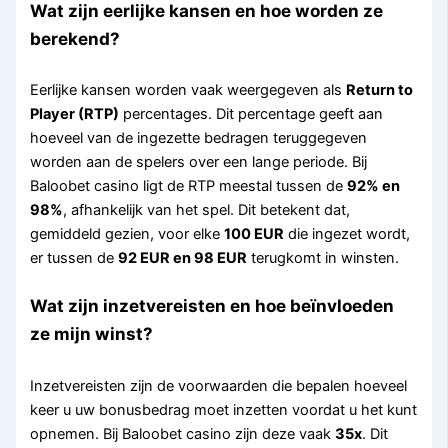
Wat zijn eerlijke kansen en hoe worden ze
berekend?
Eerlijke kansen worden vaak weergegeven als
Return to
Player (RTP)
percentages. Dit percentage geeft aan
hoeveel van de ingezette bedragen teruggegeven
worden aan de spelers over een lange periode. Bij
Baloobet casino ligt de RTP meestal tussen de
92% en
98%
, afhankelijk van het spel. Dit betekent dat,
gemiddeld gezien, voor elke
100 EUR
die ingezet wordt,
er tussen de
92 EUR en 98 EUR
terugkomt in winsten.
Wat zijn inzetvereisten en hoe beïnvloeden
ze mijn winst?
Inzetvereisten zijn de voorwaarden die bepalen hoeveel
keer u uw bonusbedrag moet inzetten voordat u het kunt
opnemen. Bij Baloobet casino zijn deze vaak
35x
. Dit