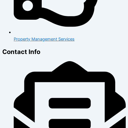
Property Management Services
Contact Info