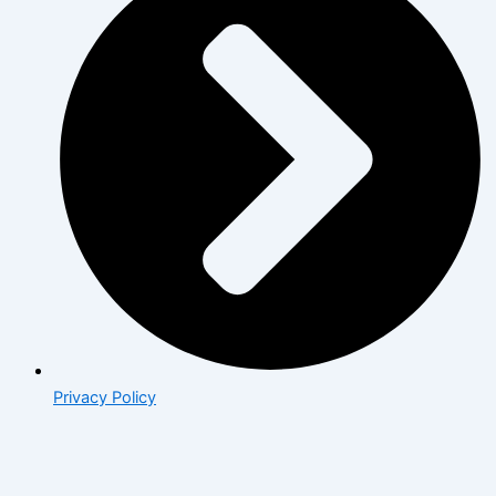
Privacy Policy