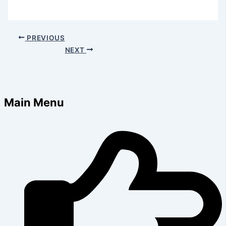
PREVIOUS
NEXT
Main Menu