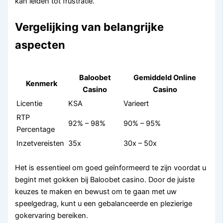
kan leiden tot frustratie.
Vergelijking van belangrijke
aspecten
Baloobet
Gemiddeld Online
Kenmerk
Casino
Casino
Licentie
KSA
Varieert
RTP
92% – 98%
90% – 95%
Percentage
Inzetvereisten
35x
30x – 50x
Het is essentieel om goed geïnformeerd te zijn voordat u
begint met gokken bij Baloobet casino. Door de juiste
keuzes te maken en bewust om te gaan met uw
speelgedrag, kunt u een gebalanceerde en plezierige
gokervaring bereiken.