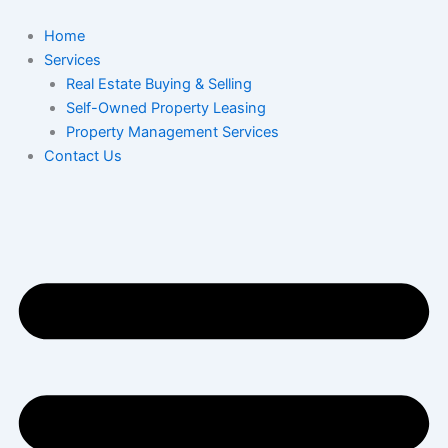
Skip
to
Home
content
Services
Real Estate Buying & Selling
Self-Owned Property Leasing
Property Management Services
Contact Us