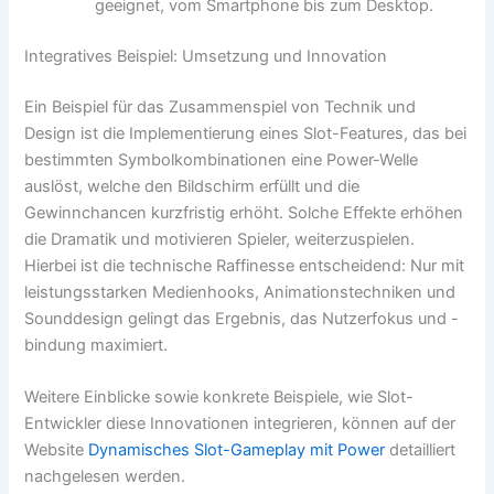
geeignet, vom Smartphone bis zum Desktop.
Integratives Beispiel: Umsetzung und Innovation
Ein Beispiel für das Zusammenspiel von Technik und
Design ist die Implementierung eines Slot-Features, das bei
bestimmten Symbolkombinationen eine Power-Welle
auslöst, welche den Bildschirm erfüllt und die
Gewinnchancen kurzfristig erhöht. Solche Effekte erhöhen
die Dramatik und motivieren Spieler, weiterzuspielen.
Hierbei ist die technische Raffinesse entscheidend: Nur mit
leistungsstarken Medienhooks, Animationstechniken und
Sounddesign gelingt das Ergebnis, das Nutzerfokus und -
bindung maximiert.
Weitere Einblicke sowie konkrete Beispiele, wie Slot-
Entwickler diese Innovationen integrieren, können auf der
Website
Dynamisches Slot-Gameplay mit Power
detailliert
nachgelesen werden.