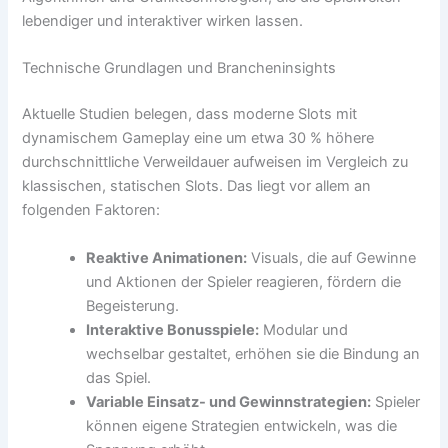
lebendiger und interaktiver wirken lassen.
Technische Grundlagen und Brancheninsights
Aktuelle Studien belegen, dass moderne Slots mit
dynamischem Gameplay eine um etwa 30 % höhere
durchschnittliche Verweildauer aufweisen im Vergleich zu
klassischen, statischen Slots. Das liegt vor allem an
folgenden Faktoren:
Reaktive Animationen:
Visuals, die auf Gewinne
und Aktionen der Spieler reagieren, fördern die
Begeisterung.
Interaktive Bonusspiele:
Modular und
wechselbar gestaltet, erhöhen sie die Bindung an
das Spiel.
Variable Einsatz- und Gewinnstrategien:
Spieler
können eigene Strategien entwickeln, was die