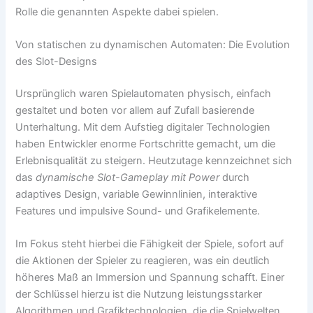
Rolle die genannten Aspekte dabei spielen.
Von statischen zu dynamischen Automaten: Die Evolution
des Slot-Designs
Ursprünglich waren Spielautomaten physisch, einfach
gestaltet und boten vor allem auf Zufall basierende
Unterhaltung. Mit dem Aufstieg digitaler Technologien
haben Entwickler enorme Fortschritte gemacht, um die
Erlebnisqualität zu steigern. Heutzutage kennzeichnet sich
das
dynamische Slot-Gameplay mit Power
durch
adaptives Design, variable Gewinnlinien, interaktive
Features und impulsive Sound- und Grafikelemente.
Im Fokus steht hierbei die Fähigkeit der Spiele, sofort auf
die Aktionen der Spieler zu reagieren, was ein deutlich
höheres Maß an Immersion und Spannung schafft. Einer
der Schlüssel hierzu ist die Nutzung leistungsstarker
Algorithmen und Grafiktechnologien, die die Spielwelten