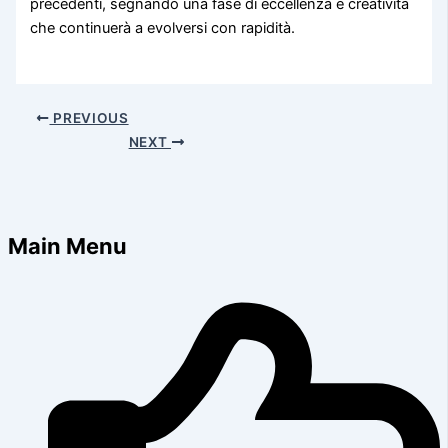
precedenti, segnando una fase di eccellenza e creatività
che continuerà a evolversi con rapidità.
PREVIOUS
NEXT
Main Menu