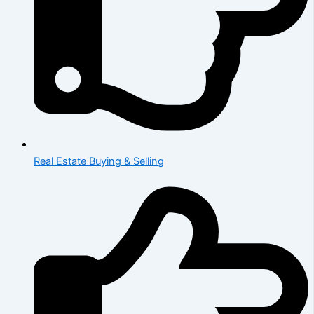
Real Estate Buying & Selling