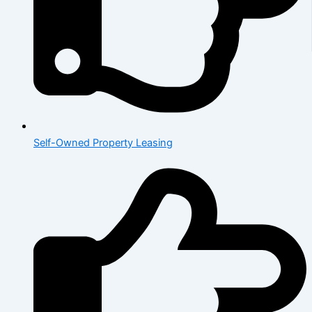
Self-Owned Property Leasing