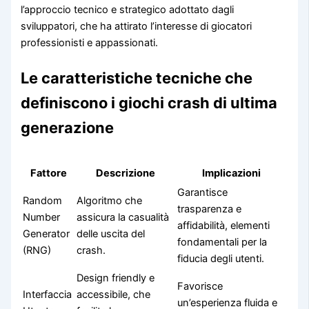
l’approccio tecnico e strategico adottato dagli
sviluppatori, che ha attirato l’interesse di giocatori
professionisti e appassionati.
Le caratteristiche tecniche che
definiscono i giochi crash di ultima
generazione
Fattore
Descrizione
Implicazioni
Garantisce
Random
Algoritmo che
trasparenza e
Number
assicura la casualità
affidabilità, elementi
Generator
delle uscita del
fondamentali per la
(RNG)
crash.
fiducia degli utenti.
Design friendly e
Favorisce
Interfaccia
accessibile, che
un’esperienza fluida e