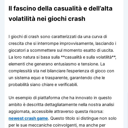
Il fascino della casualità e dell’alta
volatilità nei giochi crash
I giochi di crash sono caratterizzati da una curva di
crescita che si interrompe improvvisamente, lasciando i
giocatori a scommettere sul momento esatto di uscita.
La loro natura si basa sulla **casualità e sulla volatilità**,
elementi che generano entusiasmo e tensione. La
complessità sta nel bilanciare l’esperienza di gioco con
un sistema equo e trasparente, garantendo che le
probabilità siano chiare e verificabili.
Un esempio di piattaforma che ha innovato in questo
ambito è descritta dettagliatamente nella nostra analisi
aggiornata, accessibile attraverso questa risorsa:
newest crash game
. Questo titolo si distingue non solo
per le sue meccaniche coinvolgenti, ma anche per