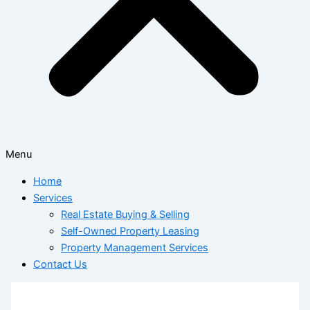
Menu
Home
Services
Real Estate Buying & Selling
Self-Owned Property Leasing
Property Management Services
Contact Us