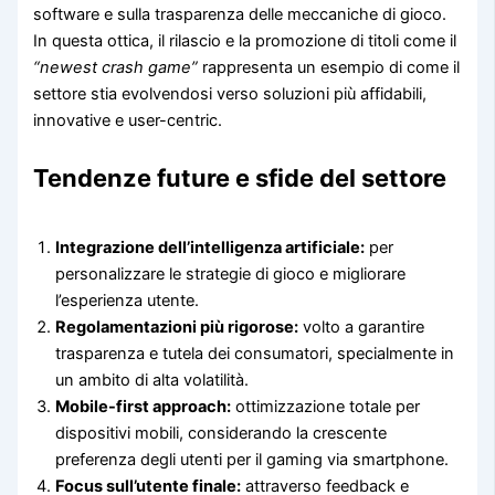
software e sulla trasparenza delle meccaniche di gioco.
In questa ottica, il rilascio e la promozione di titoli come il
“newest crash game”
rappresenta un esempio di come il
settore stia evolvendosi verso soluzioni più affidabili,
innovative e user-centric.
Tendenze future e sfide del settore
Integrazione dell’intelligenza artificiale:
per
personalizzare le strategie di gioco e migliorare
l’esperienza utente.
Regolamentazioni più rigorose:
volto a garantire
trasparenza e tutela dei consumatori, specialmente in
un ambito di alta volatilità.
Mobile-first approach:
ottimizzazione totale per
dispositivi mobili, considerando la crescente
preferenza degli utenti per il gaming via smartphone.
Focus sull’utente finale:
attraverso feedback e