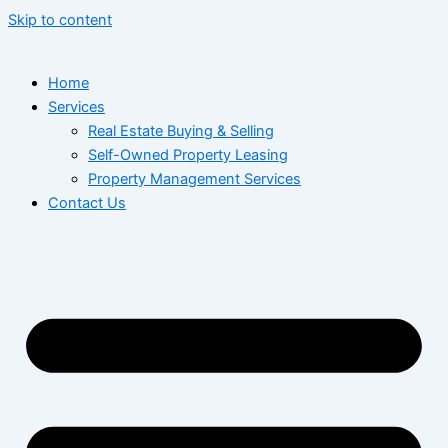
Skip to content
Home
Services
Real Estate Buying & Selling
Self-Owned Property Leasing
Property Management Services
Contact Us