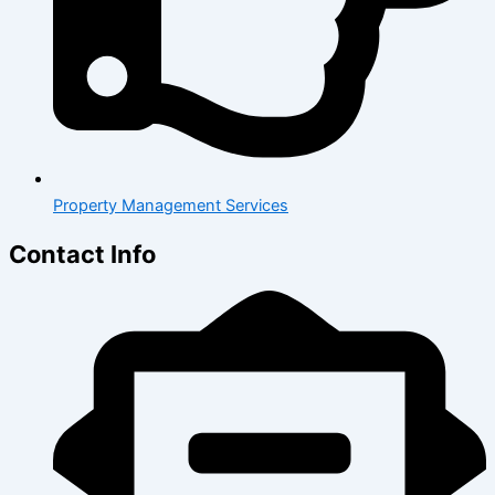
Property Management Services
Contact Info