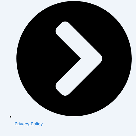
Privacy Policy