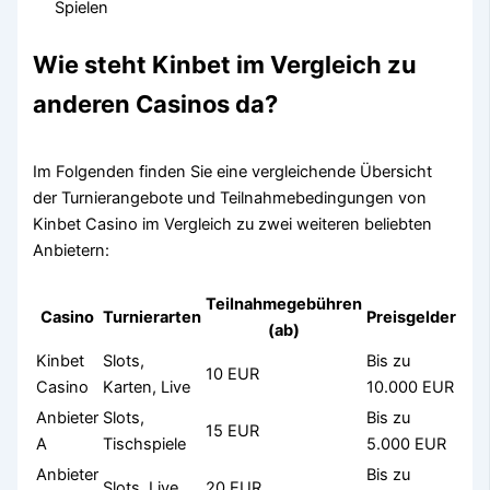
Spielen
Wie steht Kinbet im Vergleich zu
anderen Casinos da?
Im Folgenden finden Sie eine vergleichende Übersicht
der Turnierangebote und Teilnahmebedingungen von
Kinbet Casino im Vergleich zu zwei weiteren beliebten
Anbietern:
Teilnahmegebühren
Casino
Turnierarten
Preisgelder
(ab)
Kinbet
Slots,
Bis zu
10 EUR
Casino
Karten, Live
10.000 EUR
Anbieter
Slots,
Bis zu
15 EUR
A
Tischspiele
5.000 EUR
Anbieter
Bis zu
Slots, Live
20 EUR