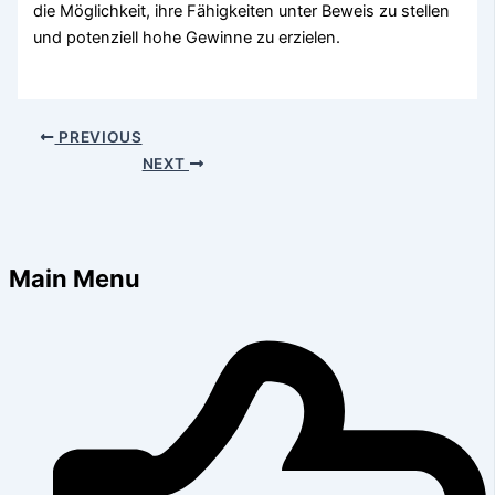
die Möglichkeit, ihre Fähigkeiten unter Beweis zu stellen
und potenziell hohe Gewinne zu erzielen.
PREVIOUS
NEXT
Main Menu