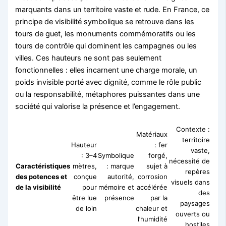
marquants dans un territoire vaste et rude. En France, ce
principe de visibilité symbolique se retrouve dans les
tours de guet, les monuments commémoratifs ou les
tours de contrôle qui dominent les campagnes ou les
villes. Ces hauteurs ne sont pas seulement
fonctionnelles : elles incarnent une charge morale, un
poids invisible porté avec dignité, comme le rôle public
ou la responsabilité, métaphores puissantes dans une
société qui valorise la présence et l’engagement.
Contexte :
Matériaux
territoire
Hauteur
: fer
vaste,
: 3–4
Symbolique
forgé,
nécessité de
Caractéristiques
mètres,
: marque
sujet à
repères
des potences et
conçue
autorité,
corrosion
visuels dans
de la visibilité
pour
mémoire et
accélérée
des
être lue
présence
par la
paysages
de loin
chaleur et
ouverts ou
l’humidité
hostiles