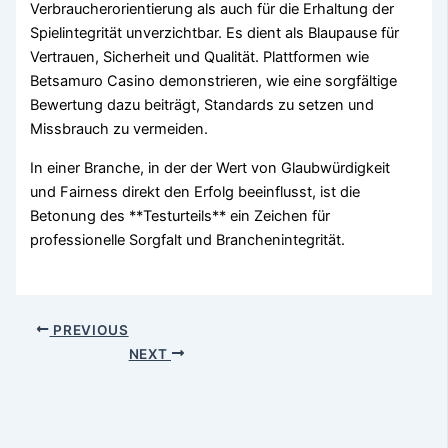
Verbraucherorientierung als auch für die Erhaltung der
Spielintegrität unverzichtbar. Es dient als Blaupause für
Vertrauen, Sicherheit und Qualität. Plattformen wie
Betsamuro Casino demonstrieren, wie eine sorgfältige
Bewertung dazu beiträgt, Standards zu setzen und
Missbrauch zu vermeiden.
In einer Branche, in der der Wert von Glaubwürdigkeit
und Fairness direkt den Erfolg beeinflusst, ist die
Betonung des **Testurteils** ein Zeichen für
professionelle Sorgfalt und Branchenintegrität.
PREVIOUS
NEXT