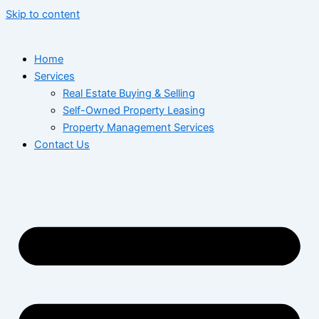
Skip to content
Home
Services
Real Estate Buying & Selling
Self-Owned Property Leasing
Property Management Services
Contact Us