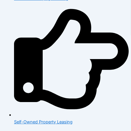
Self-Owned Property Leasing