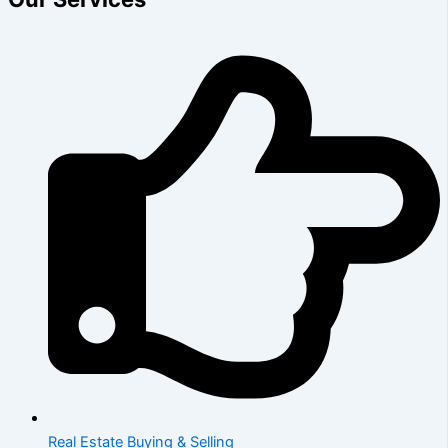
Real Estate Buying & Selling