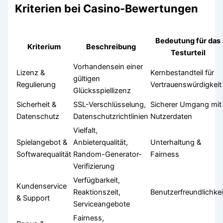
Kriterien bei Casino-Bewertungen
Bedeutung für das
Kriterium
Beschreibung
Testurteil
Vorhandensein einer
Lizenz &
Kernbestandteil für
gültigen
Regulierung
Vertrauenswürdigkeit
Glücksspiellizenz
Sicherheit &
SSL-Verschlüsselung,
Sicherer Umgang mit
Datenschutz
Datenschutzrichtlinien
Nutzerdaten
Vielfalt,
Spielangebot &
Anbieterqualität,
Unterhaltung &
Softwarequalität
Random-Generator-
Fairness
Verifizierung
Verfügbarkeit,
Kundenservice
Reaktionszeit,
Benutzerfreundlichkei
& Support
Serviceangebote
Fairness,