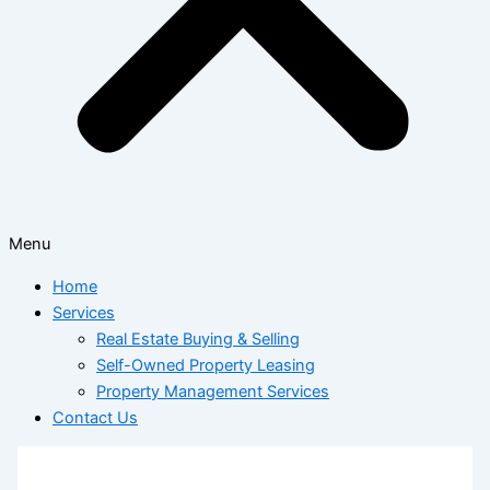
Menu
Home
Services
Real Estate Buying & Selling
Self-Owned Property Leasing
Property Management Services
Contact Us