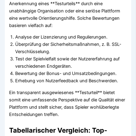
Anerkennung eines **Testurteils** durch eine
unabhängige Organisation oder eine seriöse Plattform
eine wertvolle Orientierungshilfe. Solche Bewertungen
basieren vielfach auf:
Analyse der Lizenzierung und Regulierungen.
Überprüfung der Sicherheitsmaßnahmen, z. B. SSL-
Verschlüsselung.
Test der Spielvielfalt sowie der Nutzererfahrung auf
verschiedenen Endgeräten.
Bewertung der Bonus- und Umsatzbedingungen.
Erhebung von Nutzerfeedback und Beschwerden.
Ein transparent ausgewiesenes **Testurteil** bietet
somit eine umfassende Perspektive auf die Qualität einer
Plattform und stellt sicher, dass Spieler wohlüberlegte
Entscheidungen treffen.
Tabellarischer Vergleich: Top-