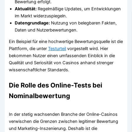
Bewertung erfolgt.
Aktualität:
Regelmäßige Updates, um Entwicklungen
im Markt widerzuspiegeln.
Datengrundlage:
Nutzung von belegbaren Fakten,
Daten und Nutzerbewertungen.
Ein Beispiel für eine hochwertige Bewertungsquelle ist die
Plattform, die unter
Testurteil
vorgestellt wird. Hier
bekommen Nutzer einen umfassenden Einblick in die
Qualität und Seriosität von Casinos anhand strenger
wissenschaftlicher Standards.
Die Rolle des Online-Tests bei
Nominalbewertung
In der stetig wachsenden Branche der Online-Casinos
verwischen die Grenzen zwischen legitimer Bewertung
und Marketing-Inszenierung. Deshalb ist die