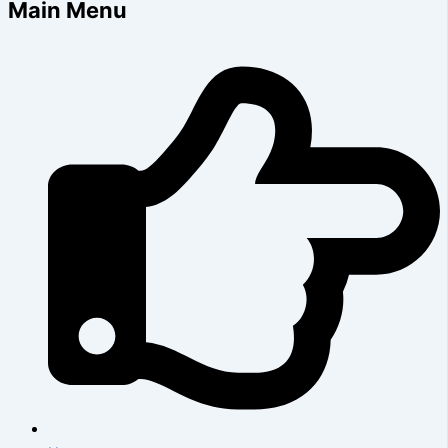
Main Menu