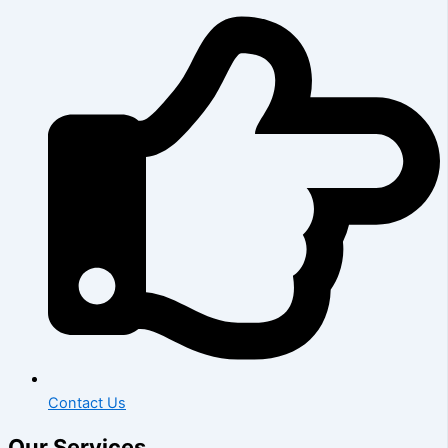
Contact Us
Our Services