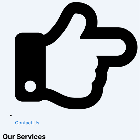
Contact Us
Our Services