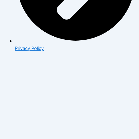
Privacy Policy