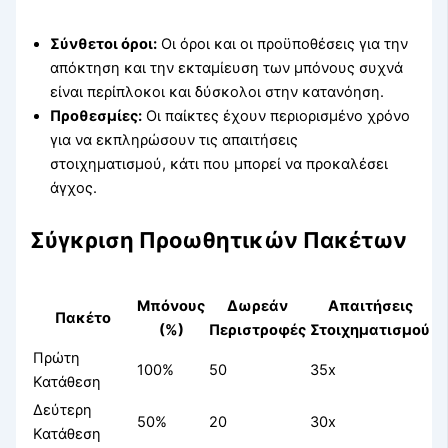
Σύνθετοι όροι:
Οι όροι και οι προϋποθέσεις για την
απόκτηση και την εκταμίευση των μπόνους συχνά
είναι περίπλοκοι και δύσκολοι στην κατανόηση.
Προθεσμίες:
Οι παίκτες έχουν περιορισμένο χρόνο
για να εκπληρώσουν τις απαιτήσεις
στοιχηματισμού, κάτι που μπορεί να προκαλέσει
άγχος.
Σύγκριση Προωθητικών Πακέτων
Μπόνους
Δωρεάν
Απαιτήσεις
Πακέτο
(%)
Περιστροφές
Στοιχηματισμού
Πρώτη
100%
50
35x
Κατάθεση
Δεύτερη
50%
20
30x
Κατάθεση