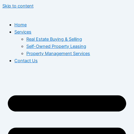
Skip to content
Home
Services
Real Estate Buying & Selling
Self-Owned Property Leasing
Property Management Services
Contact Us