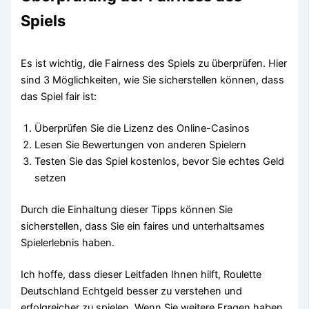
Spiels
Es ist wichtig, die Fairness des Spiels zu überprüfen. Hier
sind 3 Möglichkeiten, wie Sie sicherstellen können, dass
das Spiel fair ist:
Überprüfen Sie die Lizenz des Online-Casinos
Lesen Sie Bewertungen von anderen Spielern
Testen Sie das Spiel kostenlos, bevor Sie echtes Geld
setzen
Durch die Einhaltung dieser Tipps können Sie
sicherstellen, dass Sie ein faires und unterhaltsames
Spielerlebnis haben.
Ich hoffe, dass dieser Leitfaden Ihnen hilft, Roulette
Deutschland Echtgeld besser zu verstehen und
erfolgreicher zu spielen. Wenn Sie weitere Fragen haben,