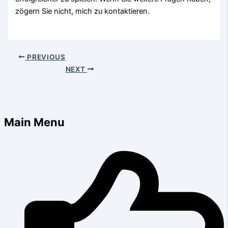
zögern Sie nicht, mich zu kontaktieren.
PREVIOUS
NEXT
Main Menu