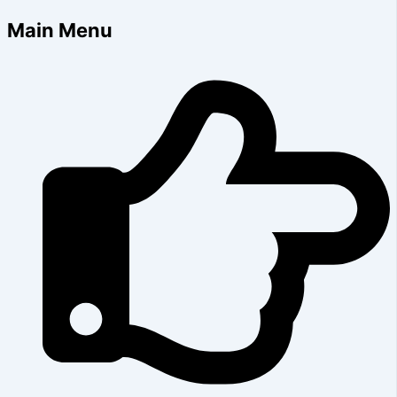
Main Menu