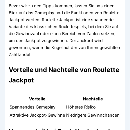
Bevor wir zu den Tipps kommen, lassen Sie uns einen
Blick auf das Gameplay und die Funktionen von Roulette
Jackpot werfen. Roulette Jackpot ist eine spannende
Variante des klassischen Roulettespiels, bei dem Sie auf
die Gewinnzahl oder einen Bereich von Zahlen setzen,
um den Jackpot zu gewinnen. Der Jackpot wird
gewonnen, wenn die Kugel auf der von Ihnen gewählten
Zahl landet.
Vorteile und Nachteile von Roulette
Jackpot
Vorteile
Nachteile
Spannendes Gameplay
Höheres Risiko
Attraktive Jackpot-Gewinne
Niedrigere Gewinnchancen