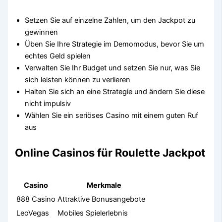
Setzen Sie auf einzelne Zahlen, um den Jackpot zu
gewinnen
Üben Sie Ihre Strategie im Demomodus, bevor Sie um
echtes Geld spielen
Verwalten Sie Ihr Budget und setzen Sie nur, was Sie
sich leisten können zu verlieren
Halten Sie sich an eine Strategie und ändern Sie diese
nicht impulsiv
Wählen Sie ein seriöses Casino mit einem guten Ruf
aus
Online Casinos für Roulette Jackpot
Casino
Merkmale
888 Casino
Attraktive Bonusangebote
LeoVegas
Mobiles Spielerlebnis