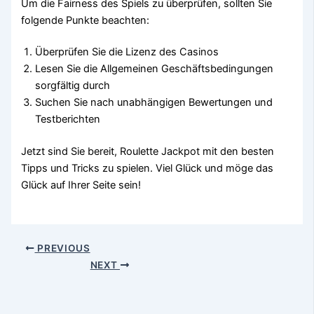
Um die Fairness des Spiels zu überprüfen, sollten Sie
folgende Punkte beachten:
Überprüfen Sie die Lizenz des Casinos
Lesen Sie die Allgemeinen Geschäftsbedingungen
sorgfältig durch
Suchen Sie nach unabhängigen Bewertungen und
Testberichten
Jetzt sind Sie bereit, Roulette Jackpot mit den besten
Tipps und Tricks zu spielen. Viel Glück und möge das
Glück auf Ihrer Seite sein!
PREVIOUS
NEXT