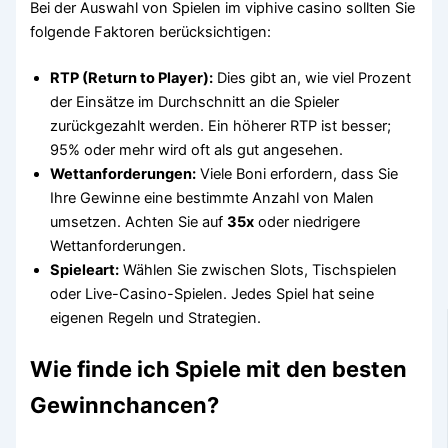
Bei der Auswahl von Spielen im viphive casino sollten Sie
folgende Faktoren berücksichtigen:
RTP (Return to Player):
Dies gibt an, wie viel Prozent
der Einsätze im Durchschnitt an die Spieler
zurückgezahlt werden. Ein höherer RTP ist besser;
95% oder mehr wird oft als gut angesehen.
Wettanforderungen:
Viele Boni erfordern, dass Sie
Ihre Gewinne eine bestimmte Anzahl von Malen
umsetzen. Achten Sie auf
35x
oder niedrigere
Wettanforderungen.
Spieleart:
Wählen Sie zwischen Slots, Tischspielen
oder Live-Casino-Spielen. Jedes Spiel hat seine
eigenen Regeln und Strategien.
Wie finde ich Spiele mit den besten
Gewinnchancen?