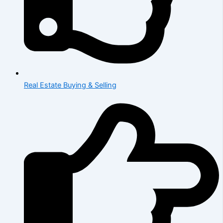
Real Estate Buying & Selling