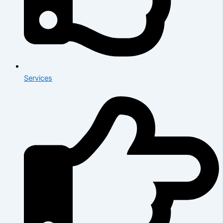
Services