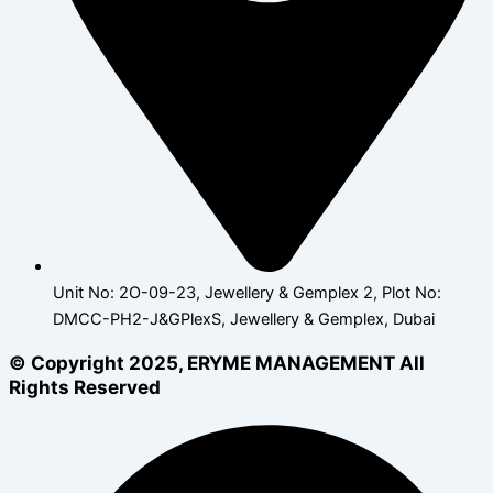
Unit No: 2O-09-23, Jewellery & Gemplex 2, Plot No:
DMCC-PH2-J&GPlexS, Jewellery & Gemplex, Dubai
© Copyright 2025, ERYME MANAGEMENT All
Rights Reserved