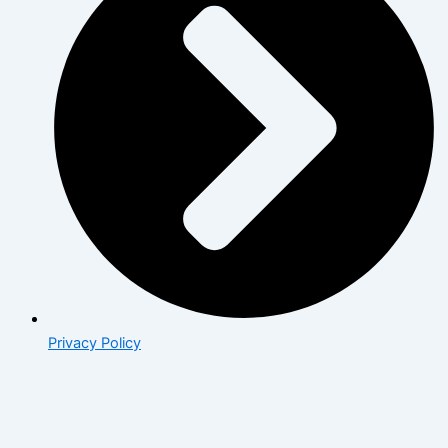
Privacy Policy