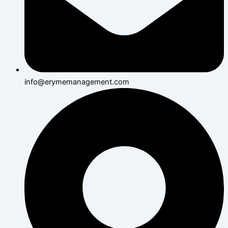
info@erymemanagement.com