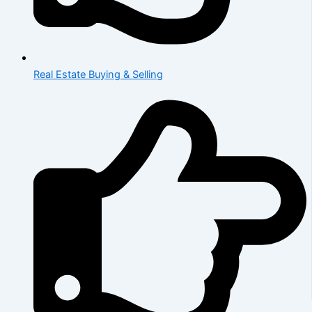
Real Estate Buying & Selling