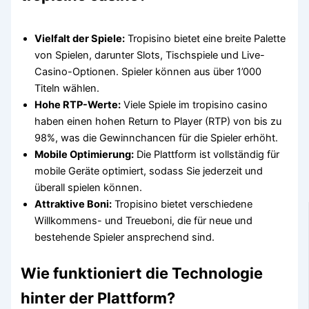
Vielfalt der Spiele:
Tropisino bietet eine breite Palette
von Spielen, darunter Slots, Tischspiele und Live-
Casino-Optionen. Spieler können aus über 1’000
Titeln wählen.
Hohe RTP-Werte:
Viele Spiele im tropisino casino
haben einen hohen Return to Player (RTP) von bis zu
98%, was die Gewinnchancen für die Spieler erhöht.
Mobile Optimierung:
Die Plattform ist vollständig für
mobile Geräte optimiert, sodass Sie jederzeit und
überall spielen können.
Attraktive Boni:
Tropisino bietet verschiedene
Willkommens- und Treueboni, die für neue und
bestehende Spieler ansprechend sind.
Wie funktioniert die Technologie
hinter der Plattform?