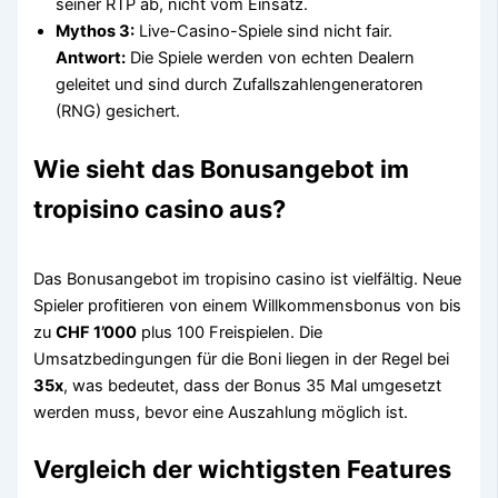
seiner RTP ab, nicht vom Einsatz.
Mythos 3:
Live-Casino-Spiele sind nicht fair.
Antwort:
Die Spiele werden von echten Dealern
geleitet und sind durch Zufallszahlengeneratoren
(RNG) gesichert.
Wie sieht das Bonusangebot im
tropisino casino aus?
Das Bonusangebot im tropisino casino ist vielfältig. Neue
Spieler profitieren von einem Willkommensbonus von bis
zu
CHF 1’000
plus 100 Freispielen. Die
Umsatzbedingungen für die Boni liegen in der Regel bei
35x
, was bedeutet, dass der Bonus 35 Mal umgesetzt
werden muss, bevor eine Auszahlung möglich ist.
Vergleich der wichtigsten Features