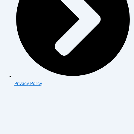
Privacy Policy