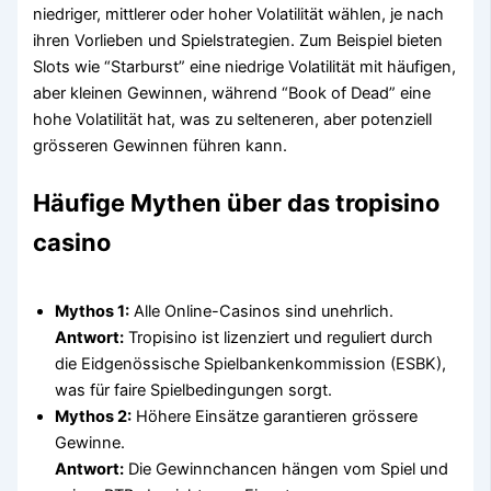
niedriger, mittlerer oder hoher Volatilität wählen, je nach
ihren Vorlieben und Spielstrategien. Zum Beispiel bieten
Slots wie “Starburst” eine niedrige Volatilität mit häufigen,
aber kleinen Gewinnen, während “Book of Dead” eine
hohe Volatilität hat, was zu selteneren, aber potenziell
grösseren Gewinnen führen kann.
Häufige Mythen über das tropisino
casino
Mythos 1:
Alle Online-Casinos sind unehrlich.
Antwort:
Tropisino ist lizenziert und reguliert durch
die Eidgenössische Spielbankenkommission (ESBK),
was für faire Spielbedingungen sorgt.
Mythos 2:
Höhere Einsätze garantieren grössere
Gewinne.
Antwort:
Die Gewinnchancen hängen vom Spiel und