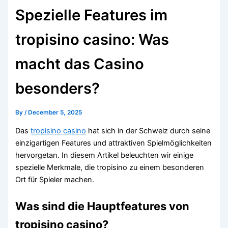
Spezielle Features im
tropisino casino: Was
macht das Casino
besonders?
By
/
December 5, 2025
Das
tropisino casino
hat sich in der Schweiz durch seine
einzigartigen Features und attraktiven Spielmöglichkeiten
hervorgetan. In diesem Artikel beleuchten wir einige
spezielle Merkmale, die tropisino zu einem besonderen
Ort für Spieler machen.
Was sind die Hauptfeatures von
tropisino casino?