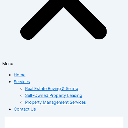
Menu
Home
Services
Real Estate Buying & Selling
Self-Owned Property Leasing
Property Management Services
Contact Us