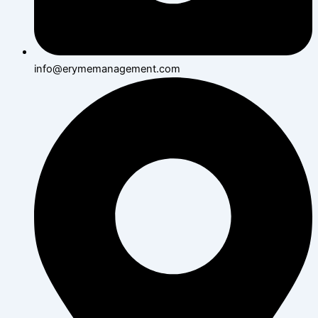
info@erymemanagement.com