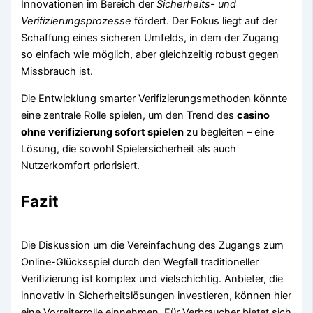
Innovationen im Bereich der
Sicherheits- und
Verifizierungsprozesse
fördert. Der Fokus liegt auf der
Schaffung eines sicheren Umfelds, in dem der Zugang
so einfach wie möglich, aber gleichzeitig robust gegen
Missbrauch ist.
Die Entwicklung smarter Verifizierungsmethoden könnte
eine zentrale Rolle spielen, um den Trend des
casino
ohne verifizierung sofort spielen
zu begleiten – eine
Lösung, die sowohl Spielersicherheit als auch
Nutzerkomfort priorisiert.
Fazit
Die Diskussion um die Vereinfachung des Zugangs zum
Online-Glücksspiel durch den Wegfall traditioneller
Verifizierung ist komplex und vielschichtig. Anbieter, die
innovativ in Sicherheitslösungen investieren, können hier
eine Vorreiterrolle einnehmen. Für Verbraucher bietet sich