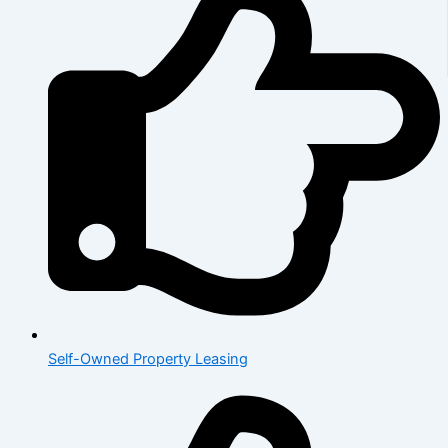
Self-Owned Property Leasing