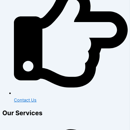
Contact Us
Our Services