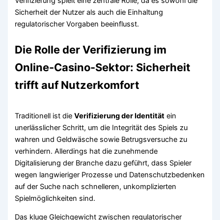
Verifizierung spielt eine zentrale Rolle, da es sowohl die
Sicherheit der Nutzer als auch die Einhaltung
regulatorischer Vorgaben beeinflusst.
Die Rolle der Verifizierung im
Online-Casino-Sektor: Sicherheit
trifft auf Nutzerkomfort
Traditionell ist die
Verifizierung der Identität
ein
unerlässlicher Schritt, um die Integrität des Spiels zu
wahren und Geldwäsche sowie Betrugsversuche zu
verhindern. Allerdings hat die zunehmende
Digitalisierung der Branche dazu geführt, dass Spieler
wegen langwieriger Prozesse und Datenschutzbedenken
auf der Suche nach schnelleren, unkomplizierten
Spielmöglichkeiten sind.
Das kluge Gleichgewicht zwischen regulatorischer