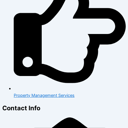
Property Management Services
Contact Info