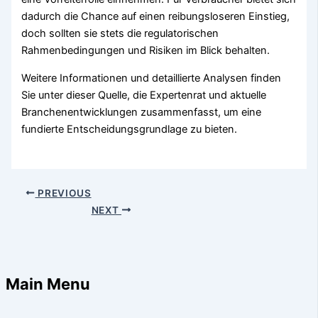
dadurch die Chance auf einen reibungsloseren Einstieg,
doch sollten sie stets die regulatorischen
Rahmenbedingungen und Risiken im Blick behalten.
Weitere Informationen und detaillierte Analysen finden
Sie unter dieser Quelle, die Expertenrat und aktuelle
Branchenentwicklungen zusammenfasst, um eine
fundierte Entscheidungsgrundlage zu bieten.
PREVIOUS
NEXT
Main Menu