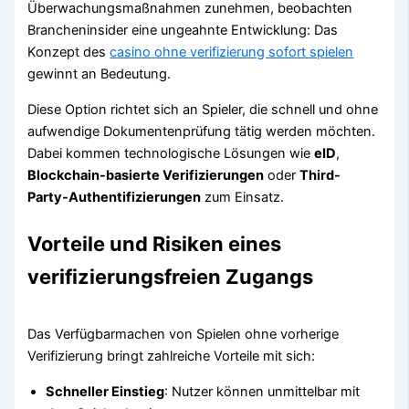
Überwachungsmaßnahmen zunehmen, beobachten
Brancheninsider eine ungeahnte Entwicklung: Das
Konzept des
casino ohne verifizierung sofort spielen
gewinnt an Bedeutung.
Diese Option richtet sich an Spieler, die schnell und ohne
aufwendige Dokumentenprüfung tätig werden möchten.
Dabei kommen technologische Lösungen wie
eID
,
Blockchain-basierte Verifizierungen
oder
Third-
Party-Authentifizierungen
zum Einsatz.
Vorteile und Risiken eines
verifizierungsfreien Zugangs
Das Verfügbarmachen von Spielen ohne vorherige
Verifizierung bringt zahlreiche Vorteile mit sich:
Schneller Einstieg
: Nutzer können unmittelbar mit