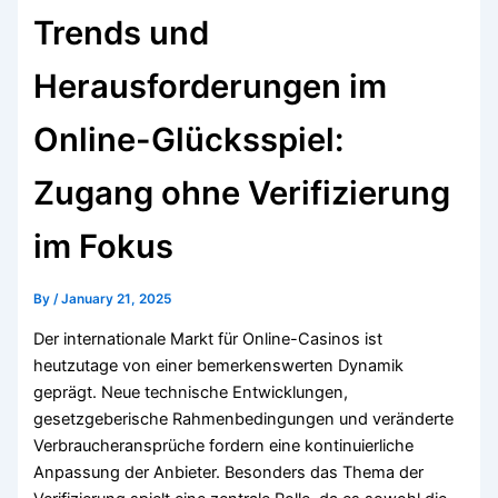
Trends und
Herausforderungen im
Online-Glücksspiel:
Zugang ohne Verifizierung
im Fokus
By
/
January 21, 2025
Der internationale Markt für Online-Casinos ist
heutzutage von einer bemerkenswerten Dynamik
geprägt. Neue technische Entwicklungen,
gesetzgeberische Rahmenbedingungen und veränderte
Verbraucheransprüche fordern eine kontinuierliche
Anpassung der Anbieter. Besonders das Thema der