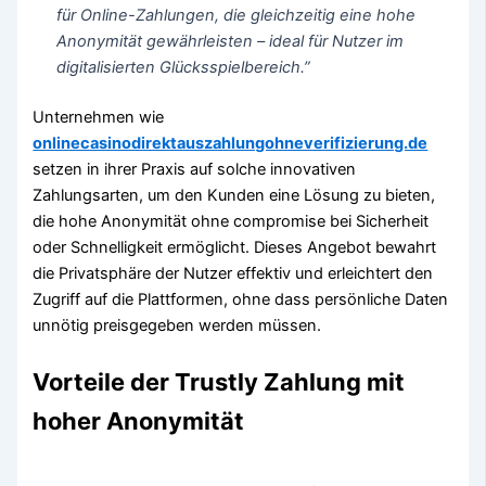
für Online-Zahlungen, die gleichzeitig eine hohe
Anonymität gewährleisten – ideal für Nutzer im
digitalisierten Glücksspielbereich.”
Unternehmen wie
onlinecasinodirektauszahlungohneverifizierung.de
setzen in ihrer Praxis auf solche innovativen
Zahlungsarten, um den Kunden eine Lösung zu bieten,
die hohe Anonymität ohne compromise bei Sicherheit
oder Schnelligkeit ermöglicht. Dieses Angebot bewahrt
die Privatsphäre der Nutzer effektiv und erleichtert den
Zugriff auf die Plattformen, ohne dass persönliche Daten
unnötig preisgegeben werden müssen.
Vorteile der Trustly Zahlung mit
hoher Anonymität