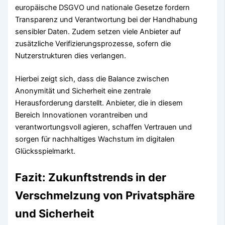
europäische DSGVO und nationale Gesetze fordern
Transparenz und Verantwortung bei der Handhabung
sensibler Daten. Zudem setzen viele Anbieter auf
zusätzliche Verifizierungsprozesse, sofern die
Nutzerstrukturen dies verlangen.
Hierbei zeigt sich, dass die Balance zwischen
Anonymität und Sicherheit eine zentrale
Herausforderung darstellt. Anbieter, die in diesem
Bereich Innovationen vorantreiben und
verantwortungsvoll agieren, schaffen Vertrauen und
sorgen für nachhaltiges Wachstum im digitalen
Glücksspielmarkt.
Fazit: Zukunftstrends in der
Verschmelzung von Privatsphäre
und Sicherheit