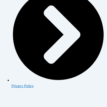
Privacy Policy