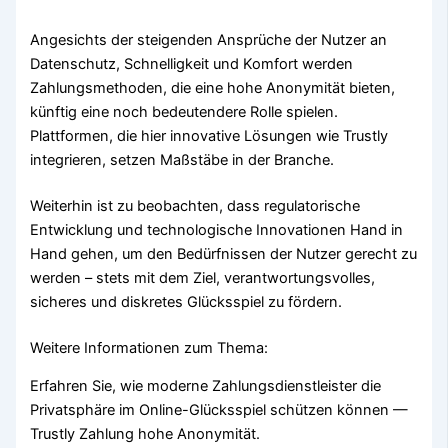
Angesichts der steigenden Ansprüche der Nutzer an
Datenschutz, Schnelligkeit und Komfort werden
Zahlungsmethoden, die eine hohe Anonymität bieten,
künftig eine noch bedeutendere Rolle spielen.
Plattformen, die hier innovative Lösungen wie Trustly
integrieren, setzen Maßstäbe in der Branche.
Weiterhin ist zu beobachten, dass regulatorische
Entwicklung und technologische Innovationen Hand in
Hand gehen, um den Bedürfnissen der Nutzer gerecht zu
werden – stets mit dem Ziel, verantwortungsvolles,
sicheres und diskretes Glücksspiel zu fördern.
Weitere Informationen zum Thema:
Erfahren Sie, wie moderne Zahlungsdienstleister die
Privatsphäre im Online-Glücksspiel schützen können —
Trustly Zahlung hohe Anonymität.