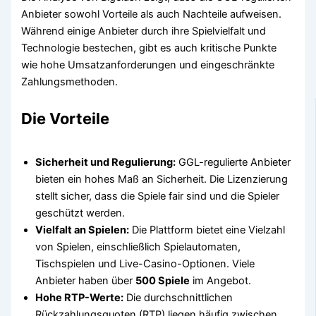
Anbieter sowohl Vorteile als auch Nachteile aufweisen.
Während einige Anbieter durch ihre Spielvielfalt und
Technologie bestechen, gibt es auch kritische Punkte
wie hohe Umsatzanforderungen und eingeschränkte
Zahlungsmethoden.
Die Vorteile
Sicherheit und Regulierung:
GGL-regulierte Anbieter
bieten ein hohes Maß an Sicherheit. Die Lizenzierung
stellt sicher, dass die Spiele fair sind und die Spieler
geschützt werden.
Vielfalt an Spielen:
Die Plattform bietet eine Vielzahl
von Spielen, einschließlich Spielautomaten,
Tischspielen und Live-Casino-Optionen. Viele
Anbieter haben über
500 Spiele
im Angebot.
Hohe RTP-Werte:
Die durchschnittlichen
Rückzahlungsquoten (RTP) liegen häufig zwischen