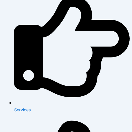
Services