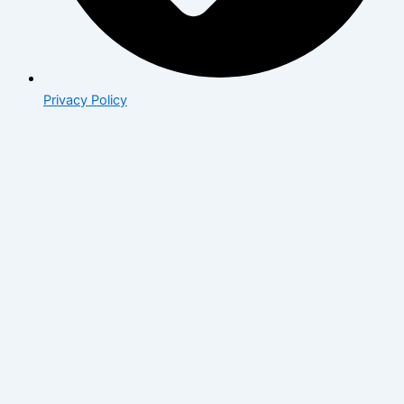
Privacy Policy