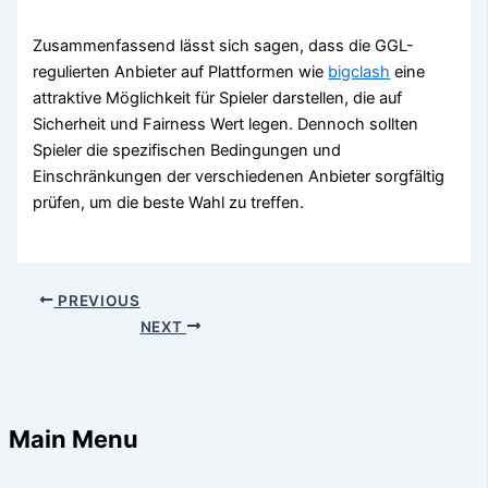
Zusammenfassend lässt sich sagen, dass die GGL-
regulierten Anbieter auf Plattformen wie
bigclash
eine
attraktive Möglichkeit für Spieler darstellen, die auf
Sicherheit und Fairness Wert legen. Dennoch sollten
Spieler die spezifischen Bedingungen und
Einschränkungen der verschiedenen Anbieter sorgfältig
prüfen, um die beste Wahl zu treffen.
PREVIOUS
NEXT
Main Menu