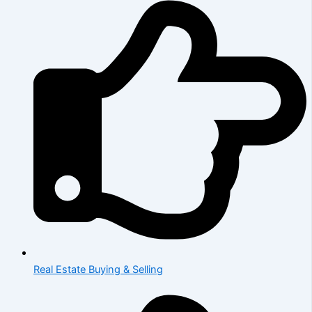
Real Estate Buying & Selling