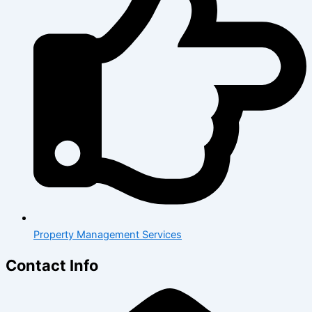
Property Management Services
Contact Info