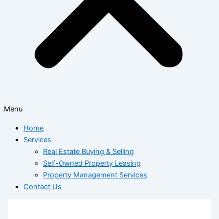
Menu
Home
Services
Real Estate Buying & Selling
Self-Owned Property Leasing
Property Management Services
Contact Us