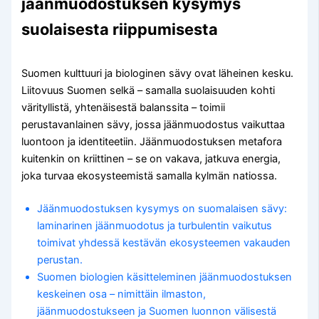
jäänmuodostuksen kysymys
suolaisesta riippumisesta
Suomen kulttuuri ja biologinen sävy ovat läheinen kesku.
Liitovuus Suomen selkä – samalla suolaisuuden kohti
värityllistä, yhtenäisestä balanssita – toimii
perustavanlainen sävy, jossa jäänmuodostus vaikuttaa
luontoon ja identiteetiin. Jäänmuodostuksen metafora
kuitenkin on kriittinen – se on vakava, jatkuva energia,
joka turvaa ekosysteemistä samalla kylmän natiossa.
Jäänmuodostuksen kysymys on suomalaisen sävy:
laminarinen jäänmuodotus ja turbulentin vaikutus
toimivat yhdessä kestävän ekosysteemen vakauden
perustan.
Suomen biologien käsitteleminen jäänmuodostuksen
keskeinen osa – nimittäin ilmaston,
jäänmuodostukseen ja Suomen luonnon välisestä