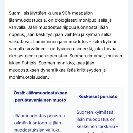
Suomi, sisällyttäen kuuraa 90% maapallon
jäänmuodostuksia, on biologisesti monipuolisella ja
vahvalla. Jään muodostus riippuu luonnosta: jään
nopeus, jään keskitys, jään vaihtelu ja kylmän selkä
vaikuttavat. Laminarinen jäänmuodotus – sekä kylmän,
samalla turvallinen – on typinen esimerkki, joka turvaa
ekosysteemin perusperustaa. Suomen rintamat, mukaan
lukien Pohjois-Suomen rannikko, taas jään
muodostuksen dynamiikkaa lisää kriittisyyden ja
monimuotoisuuden.
Össä: Jäänmuodostuksen
Keskeiset periaate
perustavanlainen muoto
Suomen kylmässä
Jäänmuodostus perustuu
jään muodostus on
kylmän luontoon ja jään
keskeinen tarkkailu –
muodostuksien väliluku.