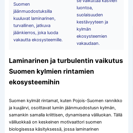
se vaikuttaa kasvien
Suomen
luontoa,
jäänmuodostuksilla
suolaisuuden
kuuluvat laminarinen,
kestävyyteen ja
turvallinen, jatkuva
kylmän
jäänkierros, joka luoda
ekosysteemien
vakautta ekosysteemille.
vakaudaan.
Laminarinen ja turbulentin vaikutus
Suomen kylmien rintamien
ekosysteemihin
Suomen kylmät rintamat, kuten Pojois-Suomen rannikko
ja kuujärvi, osoittavat lumiin jäänmuodostusn kylmän,
samankin samalla kriittisen, dynamisena väliluokan. Tällä
väliluokkaä on keskeinen motivaattori suomen
biologisessa käsityksessä, jossa laminarinen