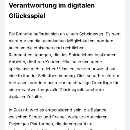
Verantwortung im digitalen
Glücksspiel
Die Branche befindet sich an einem Scheideweg. Es geht
nicht nur um die technischen Möglichkeiten, sondern
auch um die ethischen und rechtlichen
Rahmenbedingungen, die das Spielerlebnis bestimmen.
Anbieter, die ihren Kunden **keine erzwungene
spielpause mehr erleben** lassen, setzen bewusst auf
eine Kultur der Selbstbestimmung. Dies schafft nicht nur
Vertrauen, sondern auch eine nachhaltige Grundlage für
eine verantwortungsvolle Glücksspielbranche im
digitalen Zeitalter.
In Zukunft wird es entscheidend sein, die Balance
zwischen Schutz und Freiheit weiter zu optimieren.
Diejenigen Plattformen, die datengestützte,