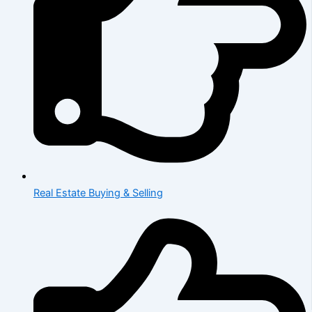
Real Estate Buying & Selling