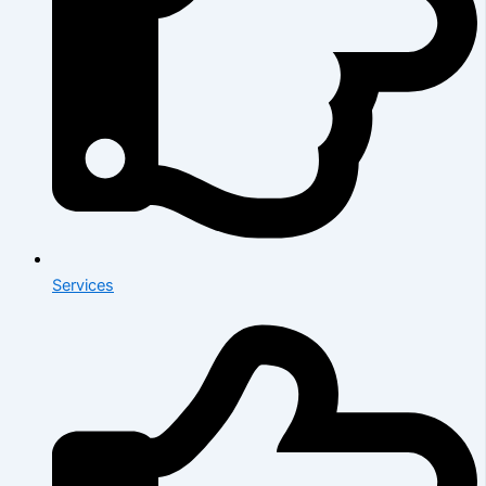
Services