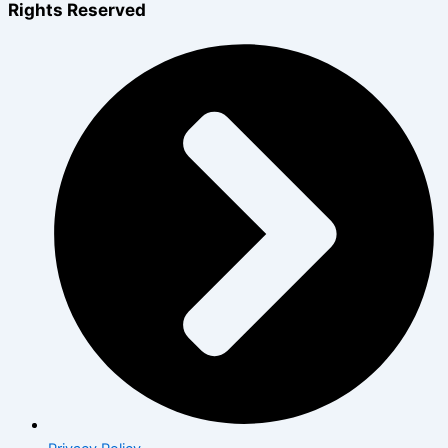
Rights Reserved