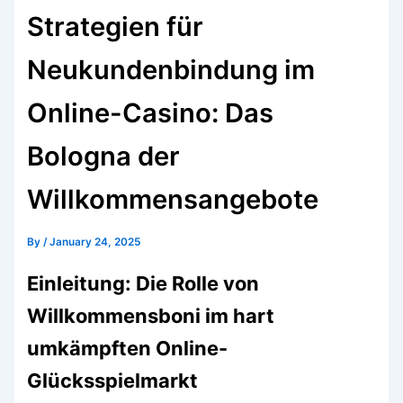
Strategien für
Neukundenbindung im
Online-Casino: Das
Bologna der
Willkommensangebote
By
/
January 24, 2025
Einleitung: Die Rolle von
Willkommensboni im hart
umkämpften Online-
Glücksspielmarkt