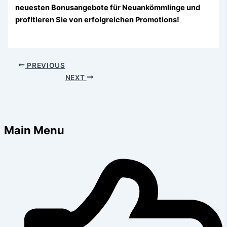
neuesten Bonusangebote für Neuankömmlinge und
profitieren Sie von erfolgreichen Promotions!
PREVIOUS
NEXT
Main Menu