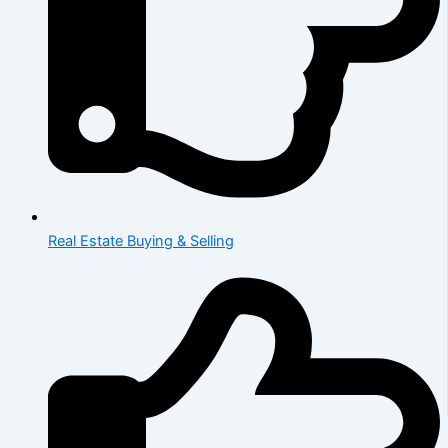
Real Estate Buying & Selling