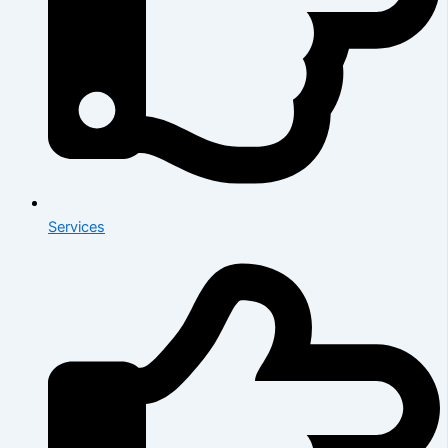
Services