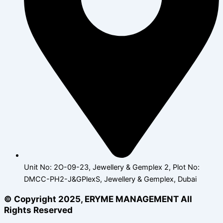
Unit No: 2O-09-23, Jewellery & Gemplex 2, Plot No:
DMCC-PH2-J&GPlexS, Jewellery & Gemplex, Dubai
© Copyright 2025, ERYME MANAGEMENT All
Rights Reserved