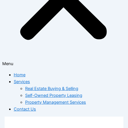
Menu
Home
Services
Real Estate Buying & Selling
Self-Owned Property Leasing
Property Management Services
Contact Us