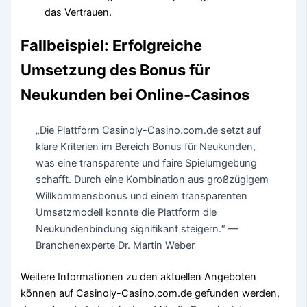
das Vertrauen.
Fallbeispiel: Erfolgreiche
Umsetzung des Bonus für
Neukunden bei Online-Casinos
„Die Plattform Casinoly-Casino.com.de setzt auf
klare Kriterien im Bereich Bonus für Neukunden,
was eine transparente und faire Spielumgebung
schafft. Durch eine Kombination aus großzügigem
Willkommensbonus und einem transparenten
Umsatzmodell konnte die Plattform die
Neukundenbindung signifikant steigern.“ —
Branchenexperte Dr. Martin Weber
Weitere Informationen zu den aktuellen Angeboten
können auf Casinoly-Casino.com.de gefunden werden,