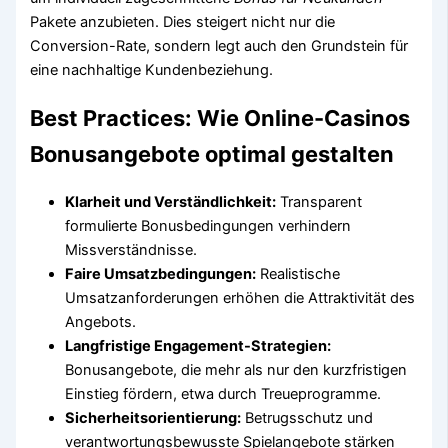
Pakete anzubieten. Dies steigert nicht nur die
Conversion-Rate, sondern legt auch den Grundstein für
eine nachhaltige Kundenbeziehung.
Best Practices: Wie Online-Casinos
Bonusangebote optimal gestalten
Klarheit und Verständlichkeit:
Transparent
formulierte Bonusbedingungen verhindern
Missverständnisse.
Faire Umsatzbedingungen:
Realistische
Umsatzanforderungen erhöhen die Attraktivität des
Angebots.
Langfristige Engagement-Strategien:
Bonusangebote, die mehr als nur den kurzfristigen
Einstieg fördern, etwa durch Treueprogramme.
Sicherheitsorientierung:
Betrugsschutz und
verantwortungsbewusste Spielangebote stärken